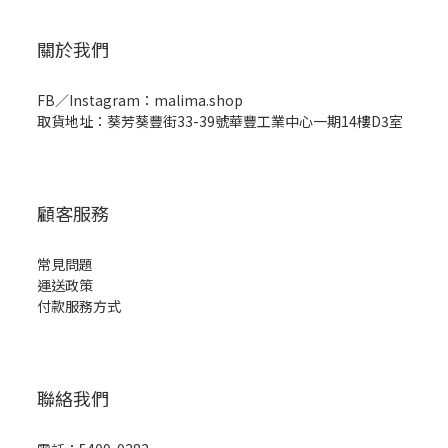
關於我們
FB／Instagram：malima.shop
取貨地址：葵芳葵豐街33-39號華豐工業中心一期14樓D3室
顧客服務
常見問題
運送政策
付款服務方式
聯絡我們